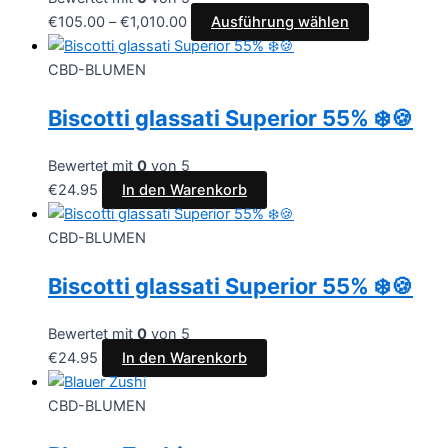
€
105.00
–
€
1,010.00
Ausführung wählen
CBD-BLUMEN
Biscotti glassati Superior 55% ❄️🍪
Bewertet mit
0
von 5
€
24.95
In den Warenkorb
CBD-BLUMEN
Biscotti glassati Superior 55% ❄️🍪
Bewertet mit
0
von 5
€
24.95
In den Warenkorb
CBD-BLUMEN