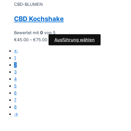
CBD-BLUMEN
CBD Kochshake
Bewertet mit
0
von 5
€
45.00
–
€
75.00
Ausführung wählen
←
1
2
3
4
5
6
7
8
→