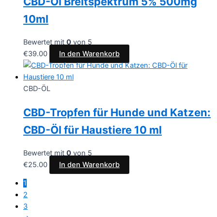
CBD-Öl Breitspektrum 5% 500mg
10ml
Bewertet mit
0
von 5
€
39.00
In den Warenkorb
CBD-ÖL
CBD-Tropfen für Hunde und Katzen:
CBD-Öl für Haustiere 10 ml
Bewertet mit
0
von 5
€
25.00
In den Warenkorb
1
2
3