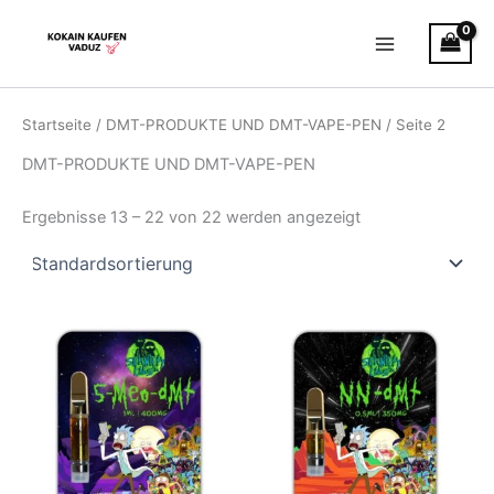
Zum
Main
Inhalt
Menu
springen
Startseite
/
DMT-PRODUKTE UND DMT-VAPE-PEN
/ Seite 2
DMT-PRODUKTE UND DMT-VAPE-PEN
Ergebnisse 13 – 22 von 22 werden angezeigt
Preisspanne:
Dies
€160.00
Prod
bis
€400.00
weist
mehr
Varia
auf.
Die