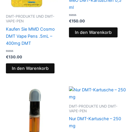
MeO DMT-Kartuschen 0,5
ml
DMT-PRODUKTE UND DMT-
Bewertet
€
150.00
VAPE-PEN
mit
0
Kaufen Sie MMD Cosmo
von
In den Warenkorb
5
DMT Vape Pens .5mL –
400mg DMT
Bewertet
€
130.00
mit
0
von
In den Warenkorb
5
DMT-PRODUKTE UND DMT-
VAPE-PEN
Nur DMT-Kartusche – 250
mg