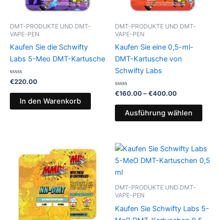
Opti
könn
DMT-PRODUKTE UND DMT-
DMT-PRODUKTE UND DMT-
auf
VAPE-PEN
VAPE-PEN
der
Kaufen Sie die Schwifty
Kaufen Sie eine 0,5-ml-
Produ
Labs 5-Meo DMT-Kartusche
DMT-Kartusche von
gewä
Schwifty Labs
werd
Bewertet
€
220.00
mit
0
Bewertet
€
160.00
–
€
400.00
von
mit
In den Warenkorb
5
0
von
Ausführung wählen
5
DMT-PRODUKTE UND DMT-
VAPE-PEN
Kaufen Sie Schwifty Labs 5-