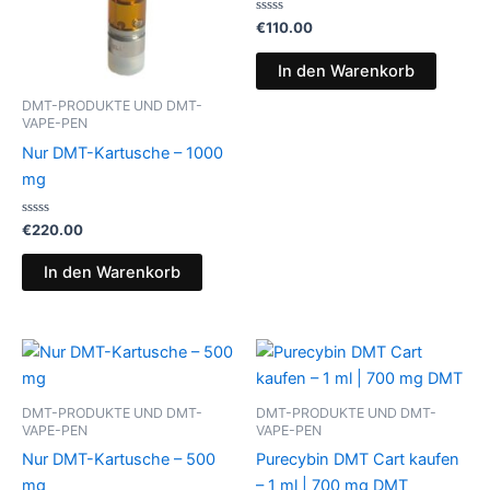
Bewertet
€
110.00
mit
0
von
In den Warenkorb
5
DMT-PRODUKTE UND DMT-
VAPE-PEN
Nur DMT-Kartusche – 1000
mg
Bewertet
€
220.00
mit
0
von
In den Warenkorb
5
DMT-PRODUKTE UND DMT-
DMT-PRODUKTE UND DMT-
VAPE-PEN
VAPE-PEN
Nur DMT-Kartusche – 500
Purecybin DMT Cart kaufen
mg
– 1 ml | 700 mg DMT