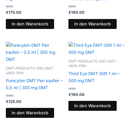
Bewertet
Bewertet
€
175.00
€
190.00
mit
mit
0
0
von
von
In den Warenkorb
In den Warenkorb
5
5
DMT-PRODUKTE UND DMT-
VAPE-PEN
DMT-PRODUKTE UND DMT-
VAPE-PEN
Third Eye DMT-Stift 1 ml –
Purecybin DMT Pen kaufen –
500 mg DMT
0,5 ml | 300 mg DMT
Bewertet
€
190.00
mit
Bewertet
0
€
125.00
mit
von
In den Warenkorb
0
5
von
In den Warenkorb
5