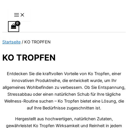
Main
Zum
Preisspanne:
Preisspanne:
Dieses
Dieses
Menu
Inhalt
€110.00
€120.00
Produkt
Produkt
springen
bis
bis
weist
weist
€1,300.00
€1,700.00
mehrere
mehrere
Varianten
Varianten
auf.
auf.
Startseite
/ KO TROPFEN
Die
Die
Optionen
Optionen
KO TROPFEN
können
können
auf
auf
der
der
Entdecken Sie die kraftvollen Vorteile von Ko Tropfen, einer
Produktseit
Produktseit
innovativen Produktreihe, die entwickelt wurde, um Ihr
gewählt
gewählt
allgemeines Wohlbefinden zu verbessern. Ob Sie Entspannung,
werden
werden
Stressabbau oder einen natürlichen Schub für Ihre tägliche
Wellness-Routine suchen – Ko Tropfen bietet eine Lösung, die
auf Ihre Bedürfnisse zugeschnitten ist.
Hergestellt aus hochwertigen, natürlichen Zutaten,
gewährleistet Ko Tropfen Wirksamkeit und Reinheit in jedem