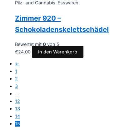
Pilz- und Cannabis-Esswaren
Zimmer 920 –
Schokoladenskelettschädel
Bewertet mit
0
von 5
€
24.00
In den Warenkorb
←
1
2
3
…
12
13
14
15