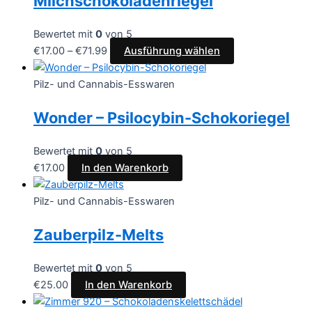
Milchschokoladenriegel
Bewertet mit
0
von 5
€
17.00
–
€
71.99
Ausführung wählen
Pilz- und Cannabis-Esswaren
Wonder – Psilocybin-Schokoriegel
Bewertet mit
0
von 5
€
17.00
In den Warenkorb
Pilz- und Cannabis-Esswaren
Zauberpilz-Melts
Bewertet mit
0
von 5
€
25.00
In den Warenkorb