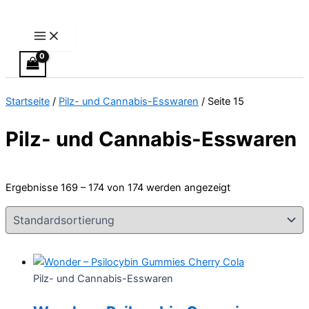
Main
Zum
Preisspanne:
Dieses
Menu
Inhalt
€17.00
Produkt
springen
bis
weist
€71.99
mehrere
Varianten
auf.
Startseite
/
Pilz- und Cannabis-Esswaren
/ Seite 15
Die
Optionen
Pilz- und Cannabis-Esswaren
können
auf
der
Ergebnisse 169 – 174 von 174 werden angezeigt
Produktseite
gewählt
werden
Pilz- und Cannabis-Esswaren