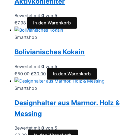
Aktivkohlefilter
Bewertet mit
0
von 5
€
7.98
In den Warenkorb
Smartshop
Bolivianisches Kokain
Bewertet mit
0
von 5
€
50.00
€
30.00
In den Warenkorb
Smartshop
Designhalter aus Marmor. Holz &
Messing
Bewertet mit
0
von 5