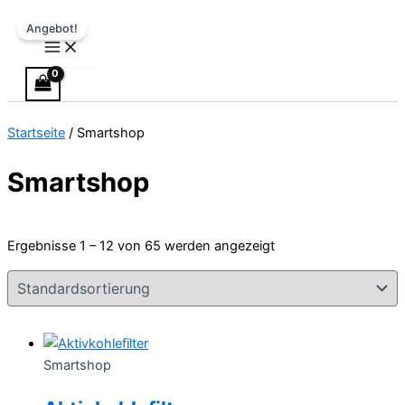
Main
Zum
Ursprünglicher
Aktueller
Menu
Angebot!
Inhalt
Preis
Preis
springen
war:
ist:
€50.00
€30.00.
Startseite
/ Smartshop
Smartshop
Ergebnisse 1 – 12 von 65 werden angezeigt
Smartshop