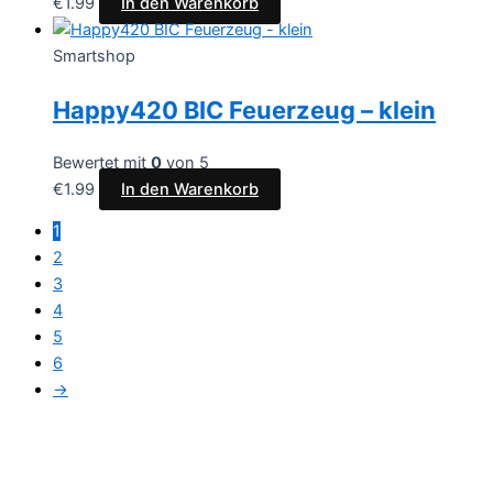
€
1.99
In den Warenkorb
Smartshop
Happy420 BIC Feuerzeug – klein
Bewertet mit
0
von 5
€
1.99
In den Warenkorb
1
2
3
4
5
6
→