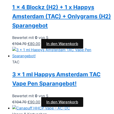
1 x 4 Blockz (H2) + 1 x Happys
Amsterdam (TAC) + Onlygrams (H2)
Sparangebot
Bewertet mit
0
von 5
€
104.70
€
80.00
In den Warenkorb
TAC
3 x 1 ml Happys Amsterdam TAC
Vape Pen Sparangebot!
Bewertet mit
0
von 5
€
104.70
€
90.00
In den Warenkorb