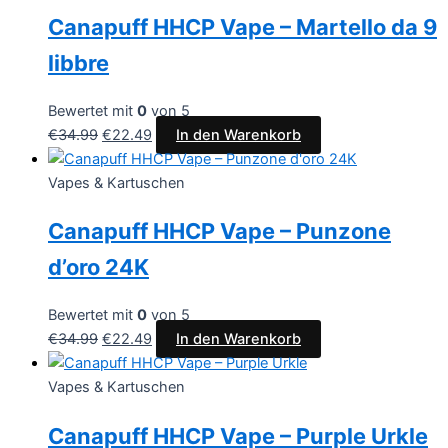
Canapuff HHCP Vape – Martello da 9
libbre
Bewertet mit
0
von 5
€
34.99
€
22.49
In den Warenkorb
Vapes & Kartuschen
Canapuff HHCP Vape – Punzone
d’oro 24K
Bewertet mit
0
von 5
€
34.99
€
22.49
In den Warenkorb
Vapes & Kartuschen
Canapuff HHCP Vape – Purple Urkle