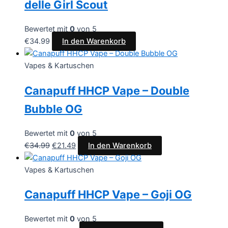
delle Girl Scout
Bewertet mit
0
von 5
€
34.99
In den Warenkorb
Vapes & Kartuschen
Canapuff HHCP Vape – Double
Bubble OG
Bewertet mit
0
von 5
€
34.99
€
21.49
In den Warenkorb
Vapes & Kartuschen
Canapuff HHCP Vape – Goji OG
Bewertet mit
0
von 5