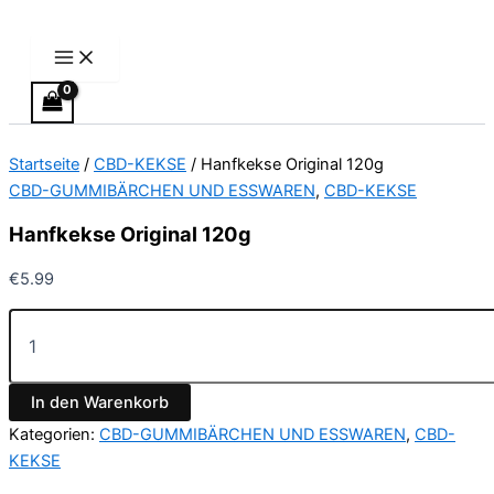
Main
Hanfkekse
Zum
Menu
Original
Inhalt
120g
springen
Menge
Startseite
/
CBD-KEKSE
/ Hanfkekse Original 120g
CBD-GUMMIBÄRCHEN UND ESSWAREN
,
CBD-KEKSE
Hanfkekse Original 120g
€
5.99
In den Warenkorb
Kategorien:
CBD-GUMMIBÄRCHEN UND ESSWAREN
,
CBD-
KEKSE