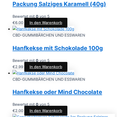
Packung Salziges Karamell (40g)
Bewertet mit
0
von 5
€
6.00
In den Warenkorb
CBD-GUMMIBÄRCHEN UND ESSWAREN
Hanfkekse mit Schokolade 100g
Bewertet mit
0
von 5
€
2.99
In den Warenkorb
CBD-GUMMIBÄRCHEN UND ESSWAREN
Hanfkekse oder Mind Chocolate
Bewertet mit
0
von 5
€
2.00
In den Warenkorb