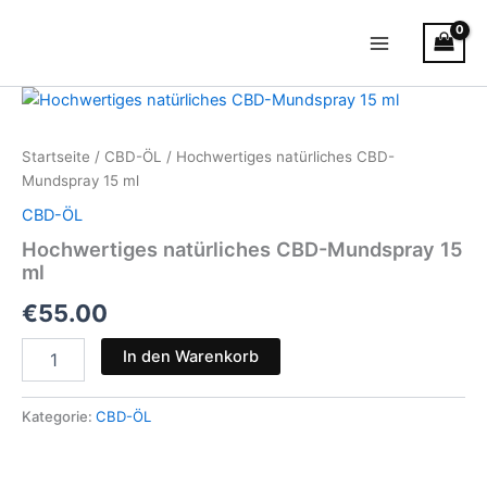
Zum
Main
Inhalt
Menu
springen
Hochwertiges
natürliches
CBD-
Startseite
/
CBD-ÖL
/ Hochwertiges natürliches CBD-
Mundspray
Mundspray 15 ml
15
ml
CBD-ÖL
Menge
Hochwertiges natürliches CBD-Mundspray 15
ml
€
55.00
In den Warenkorb
Kategorie:
CBD-ÖL