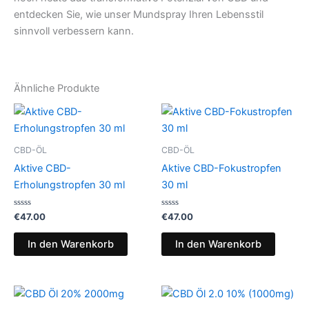
entdecken Sie, wie unser Mundspray Ihren Lebensstil
sinnvoll verbessern kann.
Ähnliche Produkte
CBD-ÖL
CBD-ÖL
Aktive CBD-
Aktive CBD-Fokustropfen
Erholungstropfen 30 ml
30 ml
Bewertet
Bewertet
€
47.00
€
47.00
mit
mit
0
0
von
von
In den Warenkorb
In den Warenkorb
5
5