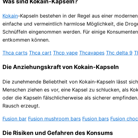
Was sind Kokain-Kapseln?
Kokain
-Kapseln bestehen in der Regel aus einer modernen 
einfache und vermeintlich harmlose Möglichkeit, die Dro
Schnüffeln eingenommen werden. Für einige Konsumenten er
entkommen können.
Thca carts
Thca cart
Thcp vape
Thcavapes
Thc delta 9
T
Die Anziehungskraft von Kokain-Kapseln
Die zunehmende Beliebtheit von Kokain-Kapseln lässt sich
Menschen ziehen es vor, eine Kapsel zu schlucken, als Kok
oder die Kapseln fälschlicherweise als sicherer empfind
Rausch erzeugt.
Fusion bar
Fusion mushroom bars
Fusion bars
Fusion choc
Die Risiken und Gefahren des Konsums