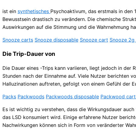
ist ein
synthetisches
Psychoaktivum, das erstmals in den 
Bewusstsein drastisch zu verändern. Die chemische Strukt
Auswirkungen auf die Stimmung und die Wahrnehmung ha
Snooze carts
Snooze disposable
Snooze cart
Snooze 2g 
Die Trip-Dauer von
Die Dauer eines -Trips kann variieren, liegt jedoch in de
Stunden nach der Einnahme auf. Viele Nutzer berichten vo
Halluzinationen auftreten, gefolgt von einem Gefühl der E
Packs
Packwoods
Packwoods disposable
Packwood cart
Es ist wichtig zu verstehen, dass die Wirkungsdauer auc
das LSD konsumiert wird. Einige erfahrene Nutzer berich
Nachwirkungen können sich in Form von veränderter Wa