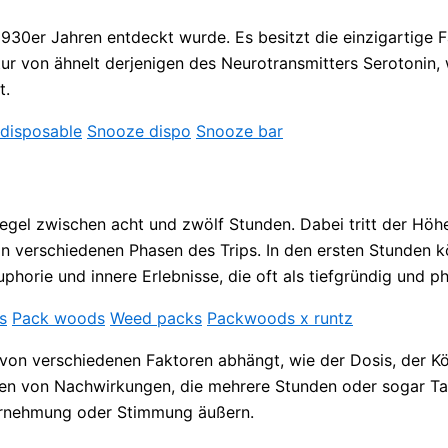
1930er Jahren entdeckt wurde. Es besitzt die einzigartige
ur von ähnelt derjenigen des Neurotransmitters Serotonin, 
t.
disposable
Snooze dispo
Snooze bar
r Regel zwischen acht und zwölf Stunden. Dabei tritt der Hö
n verschiedenen Phasen des Trips. In den ersten Stunden kö
uphorie und innere Erlebnisse, die oft als tiefgründig und
s
Pack woods
Weed packs
Packwoods x runtz
h von verschiedenen Faktoren abhängt, wie der Dosis, der 
ten von Nachwirkungen, die mehrere Stunden oder sogar Ta
hrnehmung oder Stimmung äußern.