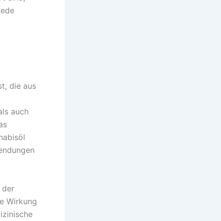
iede
t, die aus
als auch
as
nabisöl
wendungen
 der
ie Wirkung
izinische