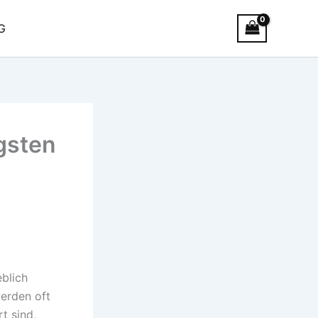
G
gsten
eblich
erden oft
t sind,