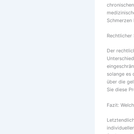
chronischen
medizinisch
Schmerzen b
Rechtlicher
Der rechtli
Unterschied
eingeschränk
solange es 
über die ge
Sie diese P
Fazit: Welch
Letztendlic
individuell