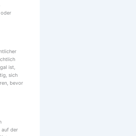
n
 oder
ntlicher
chtlich
al ist,
ig, sich
ren, bevor
n
 auf der