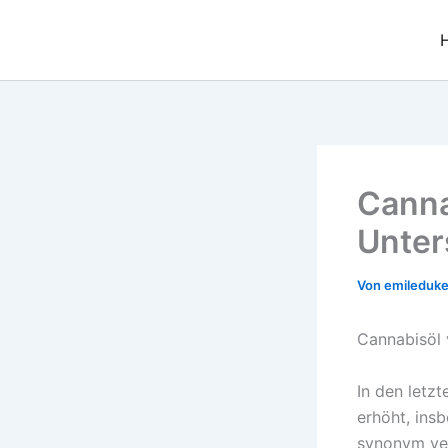
Zum
Inhalt
springen
Canna
Unter
Von
emileduk
Cannabisöl 
In den letz
erhöht, ins
synonym ver