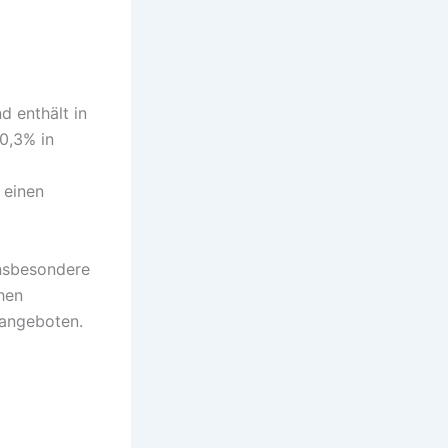
 enthält in
0,3% in
 einen
nsbesondere
hen
 angeboten.