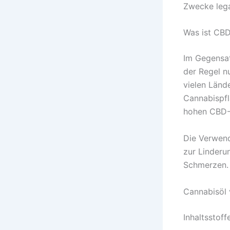
Zwecke lega
Was ist CBD
Im Gegensat
der Regel n
vielen Länd
Cannabispfl
hohen CBD-G
Die Verwen
zur Linderu
Schmerzen. 
Cannabisöl 
Inhaltsstoff