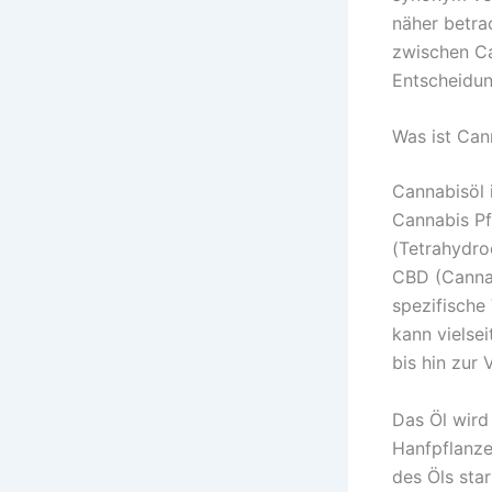
näher betra
zwischen Ca
Entscheidun
Was ist Can
Cannabisöl 
Cannabis P
(Tetrahydro
CBD (Cannab
spezifische 
kann vielse
bis hin zur
Das Öl wird
Hanfpflanze 
des Öls star