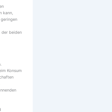
en
n kann,
 geringen
 der beiden
.
beim Konsum
chaften
,
pannenden
d