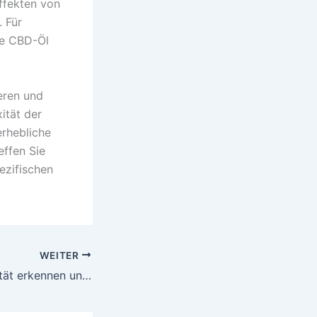
ffekten von
 Für
re CBD-Öl
ieren und
ität der
rhebliche
effen Sie
pezifischen
WEITER
CBD Blüten: Qualität erkennen und Risiken vermeiden