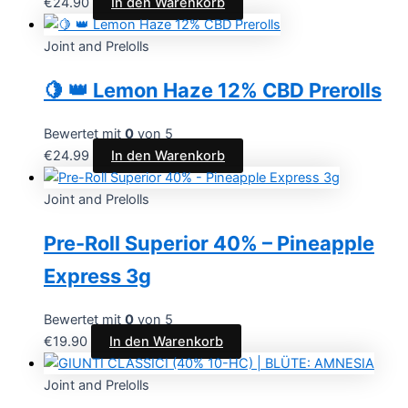
€
24.90
In den Warenkorb
Joint and Prelolls
🍋 👑 Lemon Haze 12% CBD Prerolls
Bewertet mit
0
von 5
€
24.99
In den Warenkorb
Joint and Prelolls
Pre-Roll Superior 40% – Pineapple
Express 3g
Bewertet mit
0
von 5
€
19.90
In den Warenkorb
Joint and Prelolls