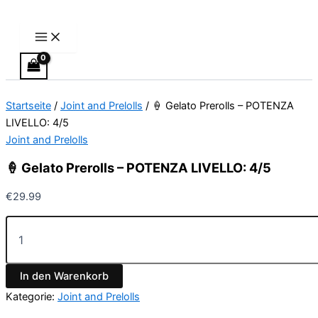
Main
🍦
Zum
Menu
Gelato
Inhalt
Prerolls
springen
-
POTENZA
LIVELLO:
4/5
Startseite
/
Joint and Prelolls
/ 🍦 Gelato Prerolls – POTENZA
Menge
LIVELLO: 4/5
Joint and Prelolls
🍦 Gelato Prerolls – POTENZA LIVELLO: 4/5
€
29.99
In den Warenkorb
Kategorie:
Joint and Prelolls