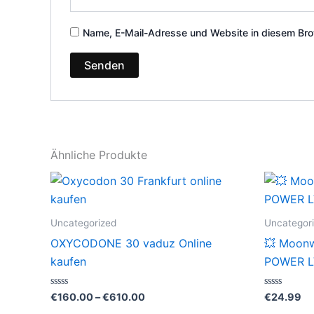
Name, E-Mail-Adresse und Website in diesem Bro
Ähnliche Produkte
Preisspanne:
Dieses
€160.00
Produkt
bis
€610.00
weist
Uncategorized
Uncategor
mehrere
OXYCODONE 30 vaduz Online
💥 Moonw
Varianten
kaufen
POWER L
auf.
Die
Bewertet
Bewertet
€
160.00
–
€
610.00
€
24.99
mit
mit
Optionen
0
0