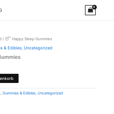
G
d
/ 😴 Happy Sleep Gummies
 & Edibles
,
Uncategorized
Gummies
renkorb
s
,
Gummies & Edibles
,
Uncategorized