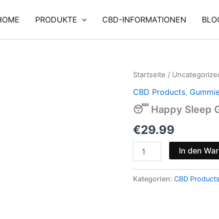
HOME
PRODUKTE
CBD-INFORMATIONEN
BLO
😴
Startseite
/
Uncategorize
Happy
CBD Products
,
Gummies
Sleep
Gummies
😴 Happy Sleep 
Menge
€
29.99
In den Wa
Kategorien:
CBD Product