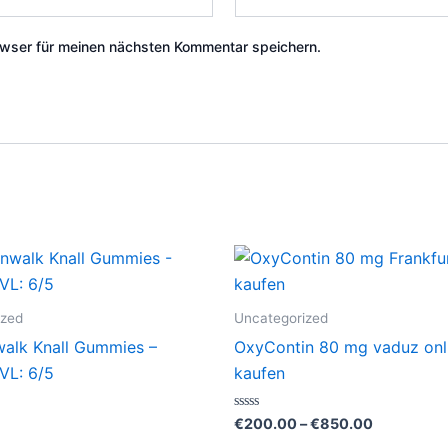
wser für meinen nächsten Kommentar speichern.
Preisspan
Di
€200.00
Pr
bis
€850.00
wei
ized
Uncategorized
me
alk Knall Gummies –
OxyContin 80 mg vaduz onl
Var
VL: 6/5
kaufen
auf
Di
Bewertet
€
200.00
–
€
850.00
mit
Op
0