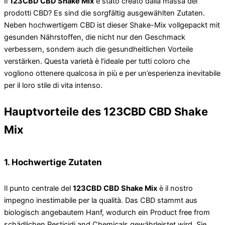
Il
123CBD CBD Shake Mix
è stato creato dalla massa dei
prodotti CBD? Es sind die sorgfältig ausgewählten Zutaten.
Neben hochwertigem CBD ist dieser Shake-Mix vollgepackt mit
gesunden Nährstoffen, die nicht nur den Geschmack
verbessern, sondern auch die gesundheitlichen Vorteile
verstärken. Questa varietà è l’ideale per tutti coloro che
vogliono ottenere qualcosa in più e per un’esperienza inevitabile
per il loro stile di vita intenso.
Hauptvorteile des 123CBD CBD Shake
Mix
1. Hochwertige Zutaten
Il punto centrale del
123CBD CBD Shake Mix
è il nostro
impegno inestimabile per la qualità. Das CBD stammt aus
biologisch angebautem Hanf, wodurch ein Product free from
schädlichen Pesticidi and Chemicals gewährleistet wird. Sie