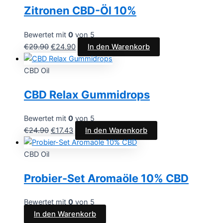
Zitronen CBD-Öl 10%
Bewertet mit
0
von 5
€
29.90
€
24.90
In den Warenkorb
CBD Oil
CBD Relax Gummidrops
Bewertet mit
0
von 5
€
24.90
€
17.43
In den Warenkorb
CBD Oil
Probier-Set Aromaöle 10% CBD
Bewertet mit
0
von 5
In den Warenkorb