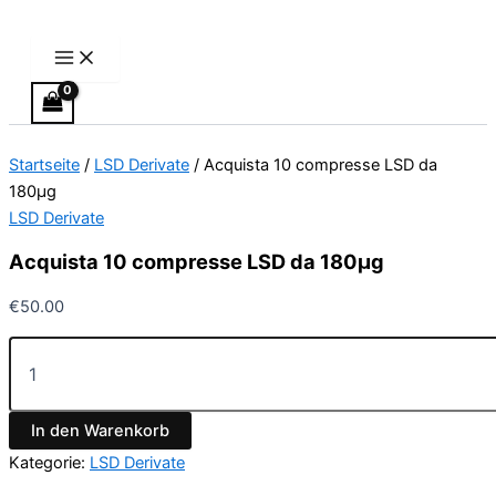
Main
Acquista
Zum
Preisspanne:
Dieses
Menu
10
Inhalt
€220.00
Produkt
compresse
springen
bis
weist
LSD
€700.00
mehrere
da
Varianten
180µg
Menge
auf.
Startseite
/
LSD Derivate
/ Acquista 10 compresse LSD da
Die
180µg
Optionen
LSD Derivate
können
auf
Acquista 10 compresse LSD da 180µg
der
Produktseite
€
50.00
gewählt
werden
In den Warenkorb
Kategorie:
LSD Derivate