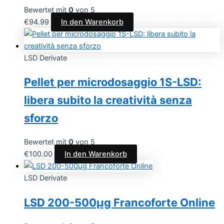
Bewertet mit
0
von 5
€
94.99
In den Warenkorb
LSD Derivate
Pellet per microdosaggio 1S-LSD:
libera subito la creatività senza
sforzo
Bewertet mit
0
von 5
€
100.00
In den Warenkorb
LSD Derivate
LSD 200-500µg Francoforte Online