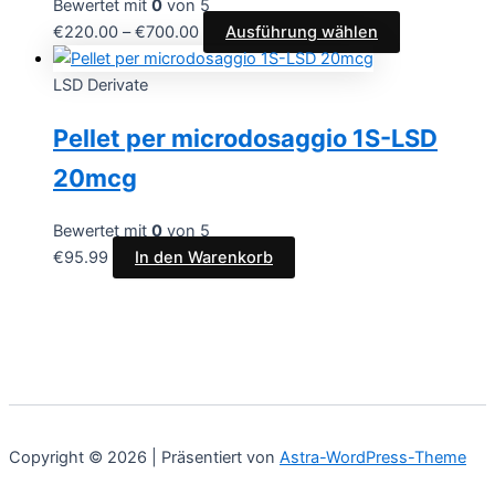
Bewertet mit
0
von 5
€
220.00
–
€
700.00
Ausführung wählen
LSD Derivate
Pellet per microdosaggio 1S-LSD
20mcg
Bewertet mit
0
von 5
€
95.99
In den Warenkorb
Copyright © 2026 | Präsentiert von
Astra-WordPress-Theme