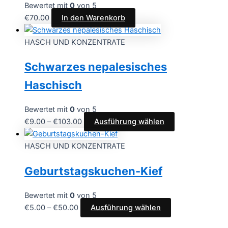
Bewertet mit
0
von 5
€
70.00
In den Warenkorb
HASCH UND KONZENTRATE
Schwarzes nepalesisches
Haschisch
Bewertet mit
0
von 5
€
9.00
–
€
103.00
Ausführung wählen
HASCH UND KONZENTRATE
Geburtstagskuchen-Kief
Bewertet mit
0
von 5
€
5.00
–
€
50.00
Ausführung wählen