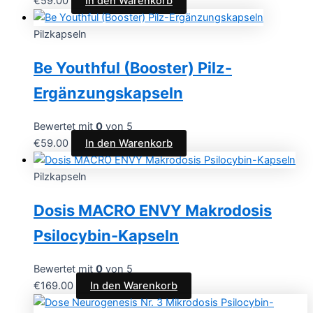
€
59.00
In den Warenkorb
Pilzkapseln
Be Youthful (Booster) Pilz-
Ergänzungskapseln
Bewertet mit
0
von 5
€
59.00
In den Warenkorb
Pilzkapseln
Dosis MACRO ENVY Makrodosis
Psilocybin-Kapseln
Bewertet mit
0
von 5
€
169.00
In den Warenkorb