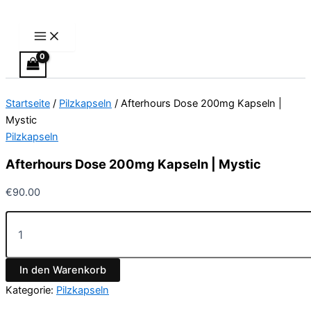
Main
Afterhours
Zum
Menu
Dose
Inhalt
200mg
springen
Kapseln
|
Mystic
Menge
Startseite
/
Pilzkapseln
/ Afterhours Dose 200mg Kapseln |
Mystic
Pilzkapseln
Afterhours Dose 200mg Kapseln | Mystic
€
90.00
In den Warenkorb
Kategorie:
Pilzkapseln