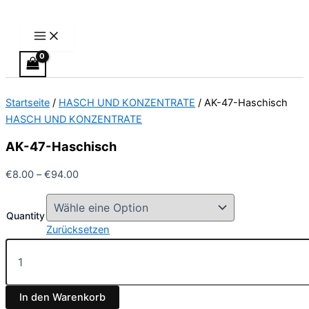
Main
AK-
Zum
Preisspanne:
Preisspanne:
Dieses
Menu
47-
Inhalt
€8.00
€39.00
Produkt
Haschisch
springen
bis
bis
weist
Menge
€94.00
€65.00
mehrere
Varianten
auf.
Startseite
/
HASCH UND KONZENTRATE
/ AK-47-Haschisch
Die
HASCH UND KONZENTRATE
Optionen
können
AK-47-Haschisch
auf
der
€
8.00
–
€
94.00
Produktseite
gewählt
Quantity
werden
Zurücksetzen
In den Warenkorb