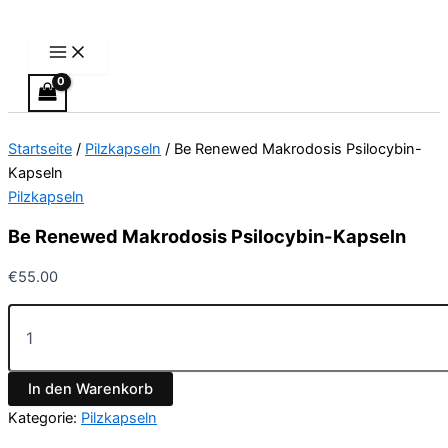
Main
Be
Zum
Menu
Renewed
Inhalt
Makrodosis
springen
Psilocybin-
Kapseln
Menge
Startseite
/
Pilzkapseln
/ Be Renewed Makrodosis Psilocybin-
Kapseln
Pilzkapseln
Be Renewed Makrodosis Psilocybin-Kapseln
€
55.00
In den Warenkorb
Kategorie:
Pilzkapseln