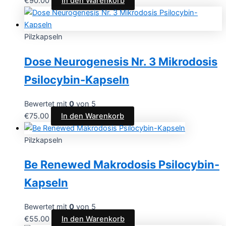
€
90.00
In den Warenkorb
Pilzkapseln
Dose Neurogenesis Nr. 3 Mikrodosis
Psilocybin-Kapseln
Bewertet mit
0
von 5
€
75.00
In den Warenkorb
Pilzkapseln
Be Renewed Makrodosis Psilocybin-
Kapseln
Bewertet mit
0
von 5
€
55.00
In den Warenkorb