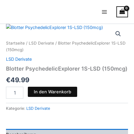
Zum
Main
Inhalt
Menu
springen
Blotter
PsychedelicExplorer
1S-
Startseite
/
LSD Derivate
/ Blotter PsychedelicExplorer 1S-LSD
LSD
(150mcg)
(150mcg)
Menge
LSD Derivate
Blotter PsychedelicExplorer 1S-LSD (150mcg)
€
49.99
In den Warenkorb
Kategorie:
LSD Derivate