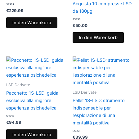
Acquista 10 compresse LSD
Bewertet
€
229.99
da 180µg
mit
0
von
In den Warenkorb
5
Bewertet
€
50.00
mit
0
von
In den Warenkorb
5
LSD Derivate
LSD Derivate
Pacchetto 1S-LSD: guida
esclusiva alla migliore
Pellet 1S-LSD: strumento
esperienza psichedelica
indispensabile per
l’esplorazione di una
Bewertet
€
94.99
mentalità positiva
mit
0
von
In den Warenkorb
5
Bewertet
€
39.99