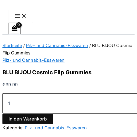
Main
BLU
Zum
Preisspanne:
Dieses
Menu
BIJOU
Inhalt
€13.00
Produkt
Cosmic
springen
bis
weist
Flip
€40.00
mehrere
Gummies
Varianten
Menge
auf.
Startseite
/
Pilz- und Cannabis-Esswaren
/ BLU BIJOU Cosmic
Die
Flip Gummies
Optionen
Pilz- und Cannabis-Esswaren
können
auf
BLU BIJOU Cosmic Flip Gummies
der
Produktseite
€
39.99
gewählt
werden
In den Warenkorb
Kategorie:
Pilz- und Cannabis-Esswaren