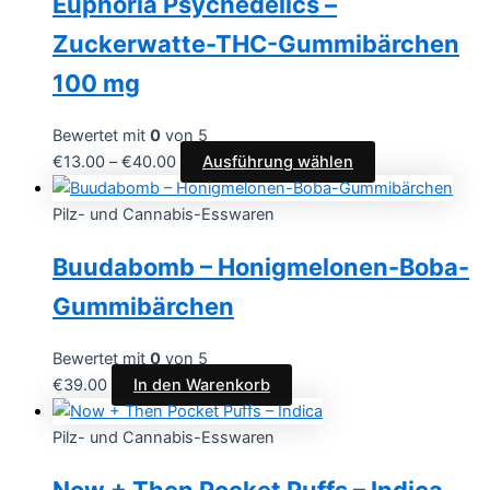
Euphoria Psychedelics –
Zuckerwatte-THC-Gummibärchen
100 mg
Bewertet mit
0
von 5
€
13.00
–
€
40.00
Ausführung wählen
Pilz- und Cannabis-Esswaren
Buudabomb – Honigmelonen-Boba-
Gummibärchen
Bewertet mit
0
von 5
€
39.00
In den Warenkorb
Pilz- und Cannabis-Esswaren