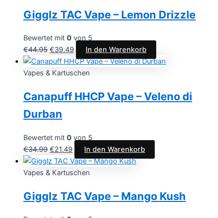
Gigglz TAC Vape – Lemon Drizzle
Bewertet mit
0
von 5
€
44.95
€
39.49
In den Warenkorb
Vapes & Kartuschen
Canapuff HHCP Vape – Veleno di
Durban
Bewertet mit
0
von 5
€
34.99
€
21.49
In den Warenkorb
Vapes & Kartuschen
Gigglz TAC Vape – Mango Kush