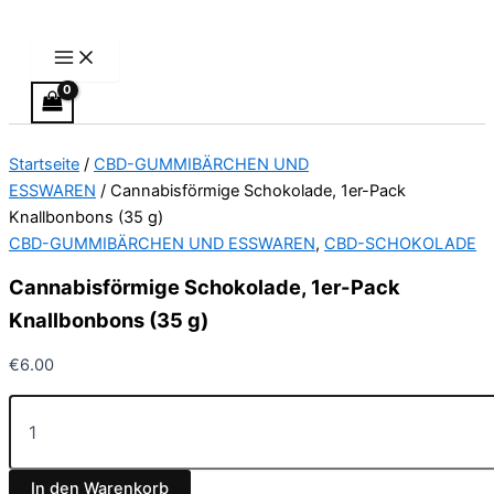
Main
Cannabisförmige
Zum
Menu
Schokolade,
Inhalt
1er-
springen
Pack
Knallbonbons
(35
g)
Startseite
/
CBD-GUMMIBÄRCHEN UND
Menge
ESSWAREN
/ Cannabisförmige Schokolade, 1er-Pack
Knallbonbons (35 g)
CBD-GUMMIBÄRCHEN UND ESSWAREN
,
CBD-SCHOKOLADE
Cannabisförmige Schokolade, 1er-Pack
Knallbonbons (35 g)
€
6.00
In den Warenkorb