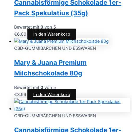
Cannabisförmige Schokolade 1er-
Pack Spekulatius (35g)
Bewertet mit
0
von 5
€
6.00
In den Warenkorb
CBD-GUMMIBÄRCHEN UND ESSWAREN
Mary & Juana Premium
Milchschokolade 80g
Bewertet mit
0
von 5
€
3.99
In den Warenkorb
CBD-GUMMIBÄRCHEN UND ESSWAREN
Cannabisförmige Schokolade 1er-