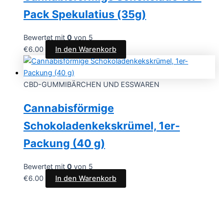
Pack Spekulatius (35g)
Bewertet mit
0
von 5
€
6.00
In den Warenkorb
CBD-GUMMIBÄRCHEN UND ESSWAREN
Cannabisförmige
Schokoladenkekskrümel, 1er-
Packung (40 g)
Bewertet mit
0
von 5
€
6.00
In den Warenkorb