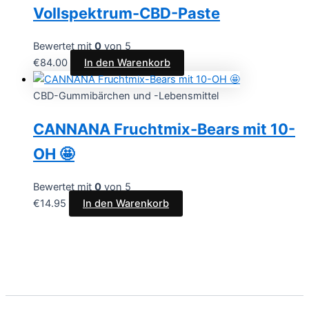
Vollspektrum-CBD-Paste
Bewertet mit
0
von 5
€
84.00
In den Warenkorb
CBD-Gummibärchen und -Lebensmittel
CANNANA Fruchtmix-Bears mit 10-
OH 🤩
Bewertet mit
0
von 5
€
14.95
In den Warenkorb