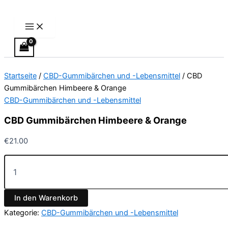
Main
CBD
Zum
Menu
Gummibärchen
Inhalt
Himbeere
springen
&
Orange
Menge
Startseite
/
CBD-Gummibärchen und -Lebensmittel
/ CBD
Gummibärchen Himbeere & Orange
CBD-Gummibärchen und -Lebensmittel
CBD Gummibärchen Himbeere & Orange
€
21.00
In den Warenkorb
Kategorie:
CBD-Gummibärchen und -Lebensmittel