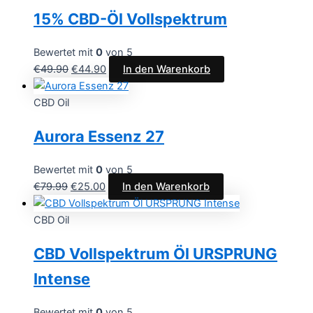
15% CBD-Öl Vollspektrum
Bewertet mit
0
von 5
€
49.90
€
44.90
In den Warenkorb
CBD Oil
Aurora Essenz 27
Bewertet mit
0
von 5
€
79.99
€
25.00
In den Warenkorb
CBD Oil
CBD Vollspektrum Öl URSPRUNG
Intense
Bewertet mit
0
von 5