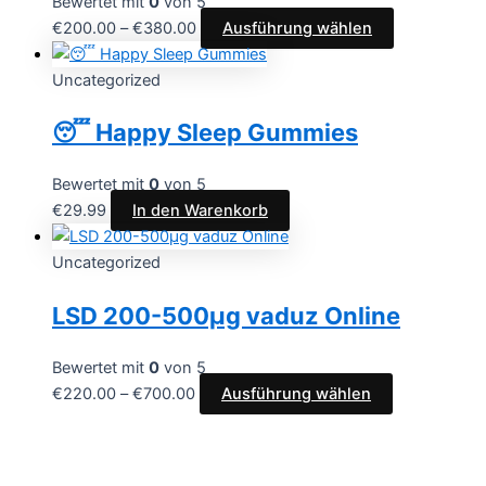
Bewertet mit
0
von 5
€
200.00
–
€
380.00
Ausführung wählen
Uncategorized
😴 Happy Sleep Gummies
Bewertet mit
0
von 5
€
29.99
In den Warenkorb
Uncategorized
LSD 200-500µg vaduz Online
Bewertet mit
0
von 5
€
220.00
–
€
700.00
Ausführung wählen