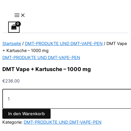
Main
DMT
Zum
Menu
Vape
Inhalt
+
springen
Kartusche
–
1000
mg
Startseite
/
DMT-PRODUKTE UND DMT-VAPE-PEN
/ DMT Vape
Menge
+ Kartusche – 1000 mg
DMT-PRODUKTE UND DMT-VAPE-PEN
DMT Vape + Kartusche – 1000 mg
€
236.00
In den Warenkorb
Kategorie:
DMT-PRODUKTE UND DMT-VAPE-PEN