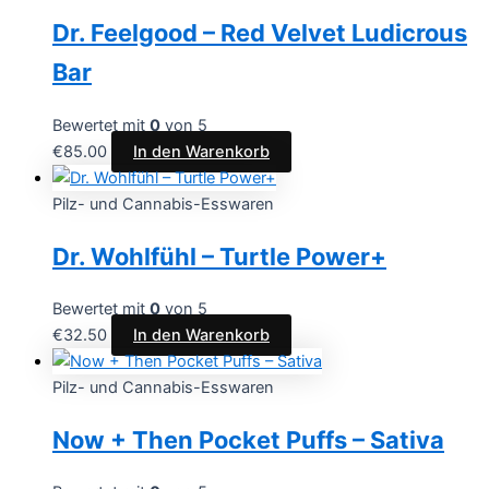
Dr. Feelgood – Red Velvet Ludicrous
Bar
Bewertet mit
0
von 5
€
85.00
In den Warenkorb
Pilz- und Cannabis-Esswaren
Dr. Wohlfühl – Turtle Power+
Bewertet mit
0
von 5
€
32.50
In den Warenkorb
Pilz- und Cannabis-Esswaren
Now + Then Pocket Puffs – Sativa