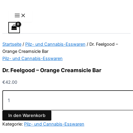
Main
Dr.
Zum
Menu
Feelgood
Inhalt
–
springen
Orange
Creamsicle
Bar
Menge
Startseite
/
Pilz- und Cannabis-Esswaren
/ Dr. Feelgood –
Orange Creamsicle Bar
Pilz- und Cannabis-Esswaren
Dr. Feelgood – Orange Creamsicle Bar
€
42.00
In den Warenkorb
Kategorie:
Pilz- und Cannabis-Esswaren