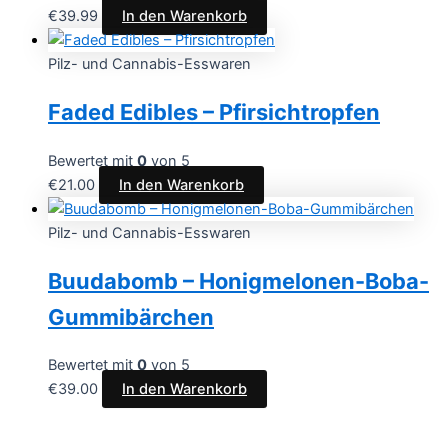
€
39.99
In den Warenkorb
Pilz- und Cannabis-Esswaren
Faded Edibles – Pfirsichtropfen
Bewertet mit
0
von 5
€
21.00
In den Warenkorb
Pilz- und Cannabis-Esswaren
Buudabomb – Honigmelonen-Boba-
Gummibärchen
Bewertet mit
0
von 5
€
39.00
In den Warenkorb