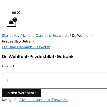
Main
Dr.
Zum
Menu
Wohlfühl-
Inhalt
Pilzdestillat-
springen
Getränk
Menge
Startseite
/
Pilz- und Cannabis-Esswaren
/ Dr. Wohlfühl-
Pilzdestillat-Getränk
Pilz- und Cannabis-Esswaren
Dr. Wohlfühl-Pilzdestillat-Getränk
€
22.50
In den Warenkorb
Kategorie:
Pilz- und Cannabis-Esswaren