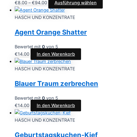
€
8.00
–
€
94.00
Ausführung wählen
HASCH UND KONZENTRATE
Agent Orange Shatter
Bewertet mit
0
von 5
€
14.00
In den Warenkorb
HASCH UND KONZENTRATE
Blauer Traum zerbrechen
Bewertet mit
0
von 5
€
14.00
In den Warenkorb
HASCH UND KONZENTRATE
Geburtstagskuchen-Kief