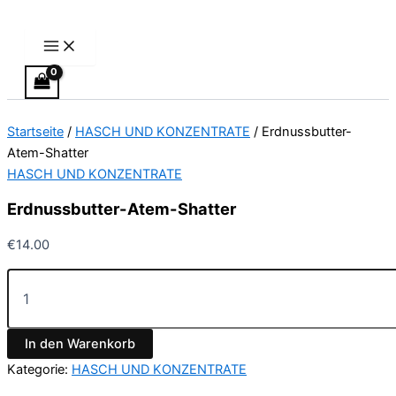
Main
Erdnussbutter-
Zum
Preisspanne:
Dieses
Menu
Atem-
Inhalt
€5.00
Produkt
Shatter
springen
bis
weist
Menge
€50.00
mehrere
Varianten
auf.
Startseite
/
HASCH UND KONZENTRATE
/ Erdnussbutter-
Die
Atem-Shatter
Optionen
HASCH UND KONZENTRATE
können
auf
Erdnussbutter-Atem-Shatter
der
Produktseite
€
14.00
gewählt
werden
In den Warenkorb
Kategorie:
HASCH UND KONZENTRATE