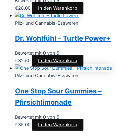
Bewertet mit
0
von 5
€
28.00
In den Warenkorb
Pilz- und Cannabis-Esswaren
Dr. Wohlfühl – Turtle Power+
Bewertet mit
0
von 5
€
32.50
In den Warenkorb
Pilz- und Cannabis-Esswaren
One Stop Sour Gummies –
Pfirsichlimonade
Bewertet mit
0
von 5
€
35.00
In den Warenkorb