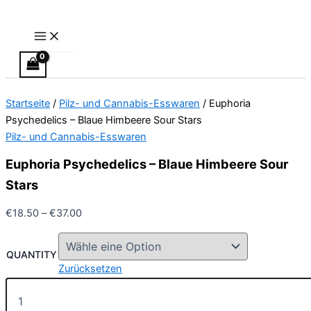
Main
Euphoria
Zum
Preisspanne:
Preisspanne:
Dieses
Menu
Psychedelics
Inhalt
€18.50
€24.50
Produkt
–
springen
bis
bis
weist
Blaue
€37.00
€64.50
mehrere
Himbeere
Varianten
Sour
Stars
auf.
Startseite
/
Pilz- und Cannabis-Esswaren
/ Euphoria
Menge
Die
Psychedelics – Blaue Himbeere Sour Stars
Optionen
Pilz- und Cannabis-Esswaren
können
auf
Euphoria Psychedelics – Blaue Himbeere Sour
der
Stars
Produktseite
gewählt
€
18.50
–
€
37.00
werden
QUANTITY
Zurücksetzen