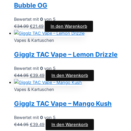
Bubble OG
Bewertet mit
0
von 5
€
34.99
€
21.49
In den Warenkorb
Vapes & Kartuschen
Gigglz TAC Vape – Lemon Drizzle
Bewertet mit
0
von 5
€
44.95
€
39.49
In den Warenkorb
Vapes & Kartuschen
Gigglz TAC Vape – Mango Kush
Bewertet mit
0
von 5
€
44.95
€
39.49
In den Warenkorb