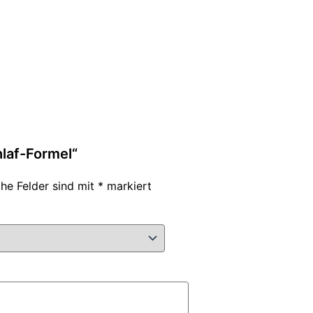
hlaf-Formel“
che Felder sind mit
*
markiert