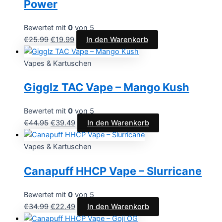
Power
Bewertet mit
0
von 5
€
25.99
€
19.99
In den Warenkorb
Vapes & Kartuschen
Gigglz TAC Vape – Mango Kush
Bewertet mit
0
von 5
€
44.95
€
39.49
In den Warenkorb
Vapes & Kartuschen
Canapuff HHCP Vape – Slurricane
Bewertet mit
0
von 5
€
34.99
€
22.49
In den Warenkorb