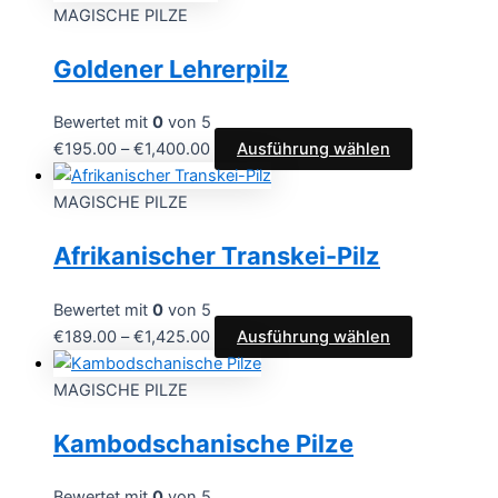
MAGISCHE PILZE
Goldener Lehrerpilz
Bewertet mit
0
von 5
€
195.00
–
€
1,400.00
Ausführung wählen
MAGISCHE PILZE
Afrikanischer Transkei-Pilz
Bewertet mit
0
von 5
€
189.00
–
€
1,425.00
Ausführung wählen
MAGISCHE PILZE
Kambodschanische Pilze
Bewertet mit
0
von 5