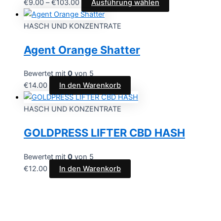
€
9.00
–
€
103.00
Ausführung wählen
HASCH UND KONZENTRATE
Agent Orange Shatter
Bewertet mit
0
von 5
€
14.00
In den Warenkorb
HASCH UND KONZENTRATE
GOLDPRESS LIFTER CBD HASH
Bewertet mit
0
von 5
€
12.00
In den Warenkorb