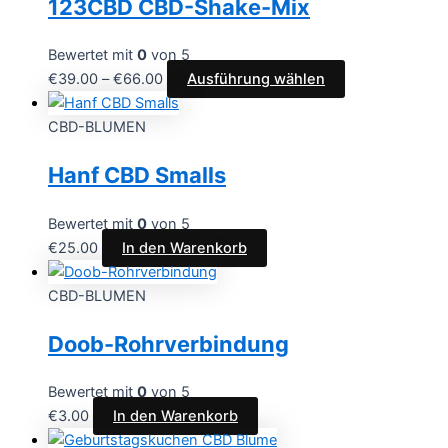
123CBD CBD-Shake-Mix
Bewertet mit
0
von 5
€
39.00
–
€
66.00
Ausführung wählen
CBD-BLUMEN
Hanf CBD Smalls
Bewertet mit
0
von 5
€
25.00
In den Warenkorb
CBD-BLUMEN
Doob-Rohrverbindung
Bewertet mit
0
von 5
€
3.00
In den Warenkorb