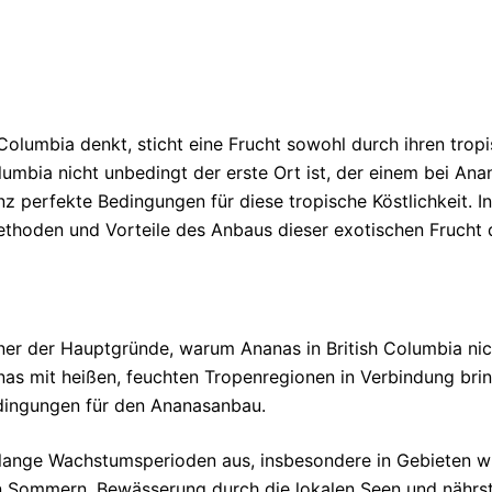
olumbia denkt, sticht eine Frucht sowohl durch ihren tropi
umbia nicht unbedingt der erste Ort ist, der einem bei An
z perfekte Bedingungen für diese tropische Köstlichkeit. I
thoden und Vorteile des Anbaus dieser exotischen Frucht di
ner der Hauptgründe, warum Ananas in British Columbia nich
as mit heißen, feuchten Tropenregionen in Verbindung brin
dingungen für den Ananasanbau.
 lange Wachstumsperioden aus, insbesondere in Gebieten 
en Sommern, Bewässerung durch die lokalen Seen und nährs