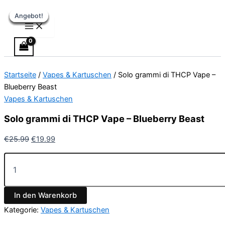
Main
Solo
Zum
Ursprünglicher
Ursprünglicher
Ursprünglicher
Ursprünglicher
Aktueller
Aktueller
Aktueller
Aktueller
Menu
grammi
Angebot!
Angebot!
Angebot!
Angebot!
Angebot!
Angebot!
Angebot!
Inhalt
Preis
Preis
Preis
Preis
Preis
Preis
Preis
Preis
di
springen
war:
war:
war:
war:
ist:
ist:
ist:
ist:
THCP
€25.99
€34.99
€34.99
€34.99
€19.99.
€22.49.
€22.49.
€22.49.
Vape
-
Blueberry
Startseite
/
Vapes & Kartuschen
/ Solo grammi di THCP Vape –
Beast
Menge
Blueberry Beast
Vapes & Kartuschen
Solo grammi di THCP Vape – Blueberry Beast
€
25.99
€
19.99
In den Warenkorb
Kategorie:
Vapes & Kartuschen