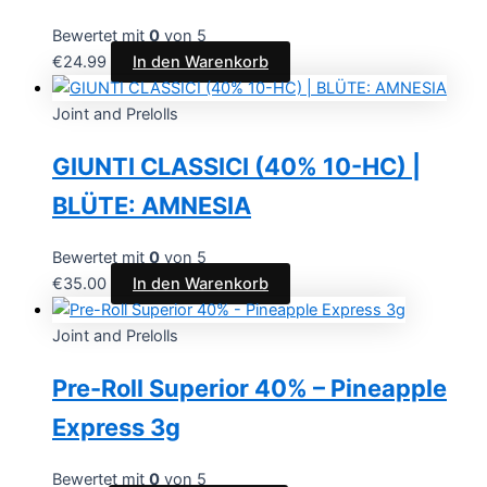
Bewertet mit
0
von 5
€
24.99
In den Warenkorb
Joint and Prelolls
GIUNTI CLASSICI (40% 10-HC) |
BLÜTE: AMNESIA
Bewertet mit
0
von 5
€
35.00
In den Warenkorb
Joint and Prelolls
Pre-Roll Superior 40% – Pineapple
Express 3g
Bewertet mit
0
von 5