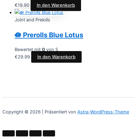
€
19.90
In den Warenkorb
Joint and Prelolls
🪷 Prerolls Blue Lotus
Bewertet mit
0
von 5
€
29.99
In den Warenkorb
Copyright © 2026 | Präsentiert von
Astra-WordPress-Theme