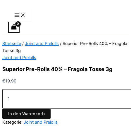
Main
Superior
Zum
Menu
Pre-
Inhalt
Rolls
springen
40%
-
Fragola
Tosse
Startseite
/
Joint and Prelolls
/ Superior Pre-Rolls 40% – Fragola
3g
Menge
Tosse 3g
Joint and Prelolls
Superior Pre-Rolls 40% – Fragola Tosse 3g
€
19.90
In den Warenkorb
Kategorie:
Joint and Prelolls