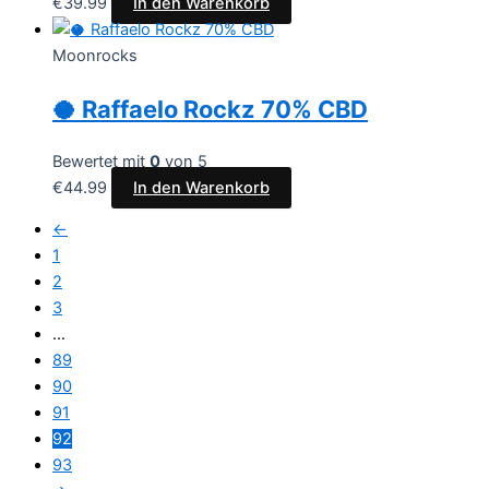
€
39.99
In den Warenkorb
Moonrocks
🥥 Raffaelo Rockz 70% CBD
Bewertet mit
0
von 5
€
44.99
In den Warenkorb
←
1
2
3
…
89
90
91
92
93