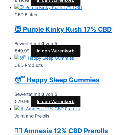
€
49.99
In den Warenkorb
CBD Blüten
😈 Purple Kinky Kush 17% CBD
Bewertet mit
0
von 5
€
49.99
In den Warenkorb
CBD Products
😴 Happy Sleep Gummies
Bewertet mit
0
von 5
€
29.99
In den Warenkorb
Joint and Prelolls
😶‍🌫️ Amnesia 12% CBD Prerolls