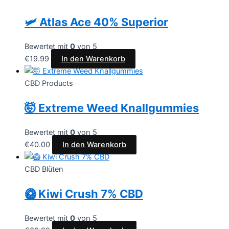
🛩️ Atlas Ace 40% Superior
Bewertet mit
0
von 5
€
19.99
In den Warenkorb
CBD Products
🤯 Extreme Weed Knallgummies
Bewertet mit
0
von 5
€
40.00
In den Warenkorb
CBD Blüten
🥝 Kiwi Crush 7% CBD
Bewertet mit
0
von 5