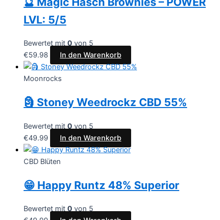
🔮 Magic Hasch Brownies – POWER
LVL: 5/5
Bewertet mit
0
von 5
€
59.98
In den Warenkorb
Moonrocks
🗿 Stoney Weedrockz CBD 55%
Bewertet mit
0
von 5
€
49.99
In den Warenkorb
CBD Blüten
😁 Happy Runtz 48% Superior
Bewertet mit
0
von 5