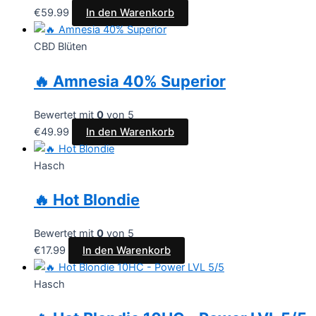
€
59.99
In den Warenkorb
CBD Blüten
🔥 Amnesia 40% Superior
Bewertet mit
0
von 5
€
49.99
In den Warenkorb
Hasch
🔥 Hot Blondie
Bewertet mit
0
von 5
€
17.99
In den Warenkorb
Hasch