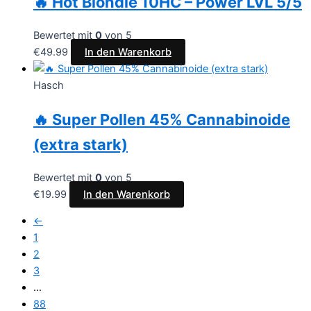
🔥 Hot Blondie 10HC – Power LVL 5/5
Bewertet mit
0
von 5
€
49.99
In den Warenkorb
Hasch
🔥 Super Pollen 45% Cannabinoide
(extra stark)
Bewertet mit
0
von 5
€
19.99
In den Warenkorb
←
1
2
3
…
88