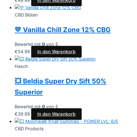
€
49.99
In den Warenkorb
CBD Blüten
💛 Vanilla Chill Zone 12% CBG
Bewertet mit
0
von 5
€
54.99
In den Warenkorb
Hasch
💥 Beldia Super Dry Sift 50%
Superior
Bewertet mit
0
von 5
€
39.99
In den Warenkorb
CBD Products