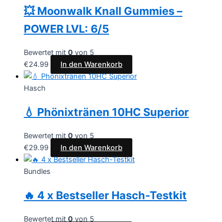
💥 Moonwalk Knall Gummies –
POWER LVL: 6/5
Bewertet mit
0
von 5
€
24.99
In den Warenkorb
Hasch
💧 Phönixtränen 10HC Superior
Bewertet mit
0
von 5
€
29.99
In den Warenkorb
Bundles
🔥 4 x Bestseller Hasch-Testkit
Bewertet mit
0
von 5