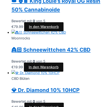
👑 🦍🍫 King Louie’s Royal OG Resin
50% Cannabinoide
Bewertet mit
0
von 5
€
79.99
In den Warenkorb
Moonrocks
👸🏻 Schneewittchen 42% CBD
Bewertet mit
0
von 5
€
19.99
In den Warenkorb
CBD Blüten
💎 Dr. Diamond 10% 10HCP
Bewertet mit
0
von 5