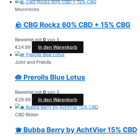
Moonrocks
🪨 CBG Rockz 60% CBD + 15% CBG
Bewertet mit
0
von 5
€
24.99
In den Warenkorb
Joint and Prelolls
🪷 Prerolls Blue Lotus
Bewertet mit
0
von 5
€
29.99
In den Warenkorb
CBD Blüten
🫐 Bubba Berry by AchtVier 15% CBD