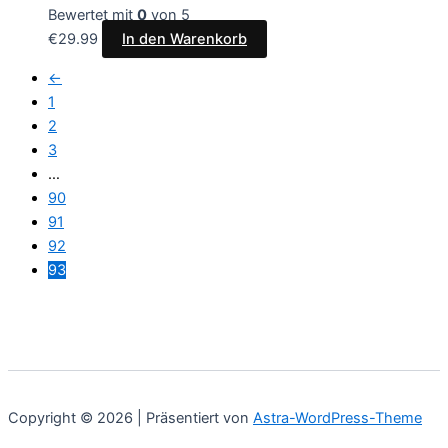
Bewertet mit
0
von 5
€
29.99
In den Warenkorb
←
1
2
3
…
90
91
92
93
Copyright © 2026 | Präsentiert von
Astra-WordPress-Theme