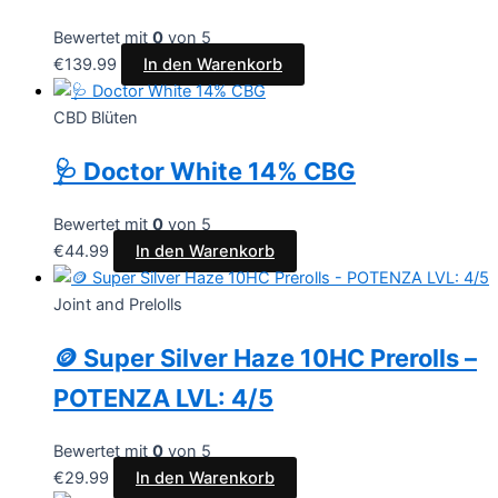
Bewertet mit
0
von 5
€
139.99
In den Warenkorb
CBD Blüten
🩺 Doctor White 14% CBG
Bewertet mit
0
von 5
€
44.99
In den Warenkorb
Joint and Prelolls
🪙 Super Silver Haze 10HC Prerolls –
POTENZA LVL: 4/5
Bewertet mit
0
von 5
€
29.99
In den Warenkorb