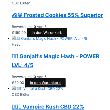
CBD Blüten
🧊🍪 Frosted Cookies 55% Superior
Bewertet mit
0
von 5
€
159.99
In den Warenkorb
Hasch
🧙‍♂️ Ganjalf’s Magic Hash – POWER
LVL: 4/5
Bewertet mit
0
von 5
€
20.00
In den Warenkorb
CBD Blüten
🧛🏻‍♂️ Vampire Kush CBD 22%