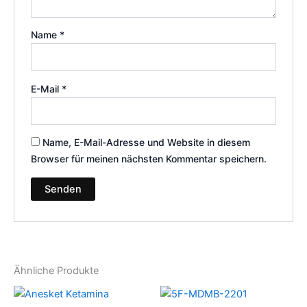
Name
*
E-Mail
*
Name, E-Mail-Adresse und Website in diesem
Browser für meinen nächsten Kommentar speichern.
Ähnliche Produkte
Preisspanne:
Preisspanne:
Dieses
Dies
€200.00
€60.00