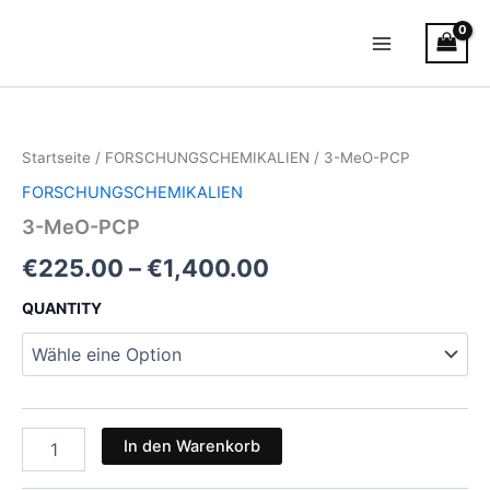
Zum
Main
Inhalt
Menu
springen
3-
Preisspanne:
MeO-
PCP
€225.00
Startseite
/
FORSCHUNGSCHEMIKALIEN
/ 3-MeO-PCP
Menge
bis
FORSCHUNGSCHEMIKALIEN
€1,400.00
3-MeO-PCP
€
225.00
–
€
1,400.00
QUANTITY
In den Warenkorb