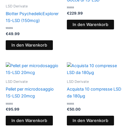
LSD Derivate
Bewertet
€
229.99
Blotter PsychedelicExplorer
mit
0
1S-LSD (150mcg)
von
In den Warenkorb
5
Bewertet
€
49.99
mit
0
von
In den Warenkorb
5
LSD Derivate
LSD Derivate
Pellet per microdosaggio
Acquista 10 compresse LSD
1S-LSD 20mcg
da 180µg
Bewertet
Bewertet
€
95.99
€
50.00
mit
mit
0
0
von
von
In den Warenkorb
In den Warenkorb
5
5