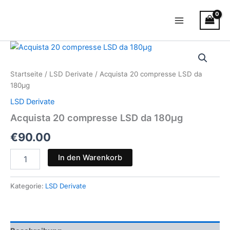
Zum
Main
Inhalt
Menu
springen
Acquista
20
compresse
Startseite
/
LSD Derivate
/ Acquista 20 compresse LSD da
LSD
180µg
da
180µg
LSD Derivate
Menge
Acquista 20 compresse LSD da 180µg
€
90.00
In den Warenkorb
Kategorie:
LSD Derivate