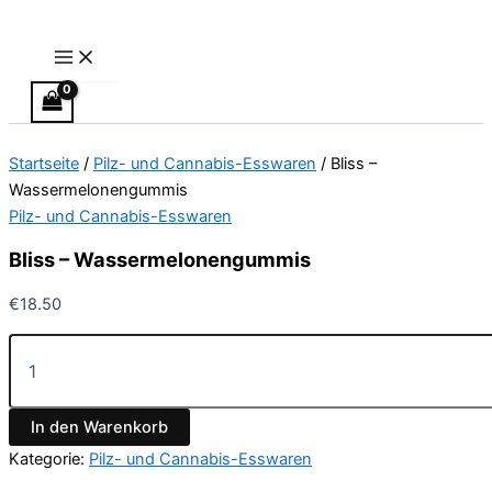
Main
Bliss
Zum
Preisspanne:
Dieses
Menu
–
Inhalt
€24.50
Produkt
Wassermelonengummis
springen
bis
weist
Menge
€64.50
mehrere
Varianten
auf.
Startseite
/
Pilz- und Cannabis-Esswaren
/ Bliss –
Die
Wassermelonengummis
Optionen
Pilz- und Cannabis-Esswaren
können
auf
Bliss – Wassermelonengummis
der
Produktseite
€
18.50
gewählt
werden
In den Warenkorb
Kategorie:
Pilz- und Cannabis-Esswaren