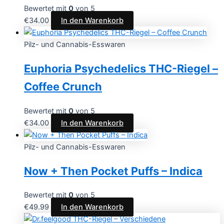
Bewertet mit
0
von 5
€
34.00
In den Warenkorb
Pilz- und Cannabis-Esswaren
Euphoria Psychedelics THC-Riegel –
Coffee Crunch
Bewertet mit
0
von 5
€
34.00
In den Warenkorb
Pilz- und Cannabis-Esswaren
Now + Then Pocket Puffs – Indica
Bewertet mit
0
von 5
€
49.99
In den Warenkorb