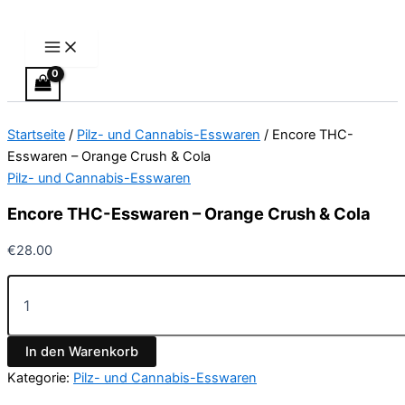
Main
Encore
Zum
Preisspanne:
Dieses
Menu
THC-
Inhalt
€24.50
Produkt
Esswaren
springen
bis
weist
–
€64.50
mehrere
Orange
Varianten
Crush
&
auf.
Startseite
/
Pilz- und Cannabis-Esswaren
/ Encore THC-
Cola
Die
Menge
Esswaren – Orange Crush & Cola
Optionen
Pilz- und Cannabis-Esswaren
können
auf
Encore THC-Esswaren – Orange Crush & Cola
der
Produktseite
€
28.00
gewählt
werden
In den Warenkorb
Kategorie:
Pilz- und Cannabis-Esswaren