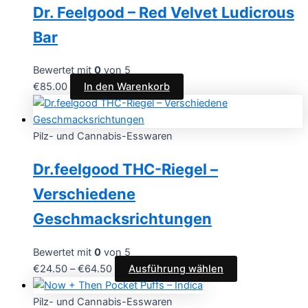
Dr. Feelgood – Red Velvet Ludicrous
Bar
Bewertet mit
0
von 5
€
85.00
In den Warenkorb
Pilz- und Cannabis-Esswaren
Dr.feelgood THC-Riegel –
Verschiedene
Geschmacksrichtungen
Bewertet mit
0
von 5
€
24.50
–
€
64.50
Ausführung wählen
Pilz- und Cannabis-Esswaren