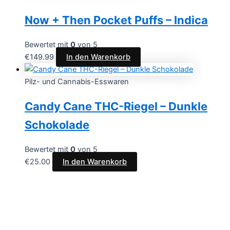
Now + Then Pocket Puffs – Indica
Bewertet mit
0
von 5
€
149.99
In den Warenkorb
Pilz- und Cannabis-Esswaren
Candy Cane THC-Riegel – Dunkle
Schokolade
Bewertet mit
0
von 5
€
25.00
In den Warenkorb